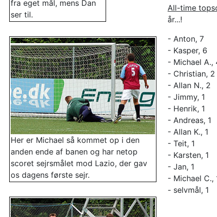
fra eget mål, mens Dan
All-time tops
ser til.
år...!
- Anton, 7
- Kasper, 6
- Michael A., 
- Christian, 2
- Allan N., 2
- Jimmy, 1
- Henrik, 1
- Andreas, 1
- Allan K., 1
Her er Michael så kommet op i den
- Teit, 1
anden ende af banen og har netop
- Karsten, 1
scoret sejrsmålet mod Lazio, der gav
- Jan, 1
os dagens første sejr.
- Michael C., 
- selvmål, 1