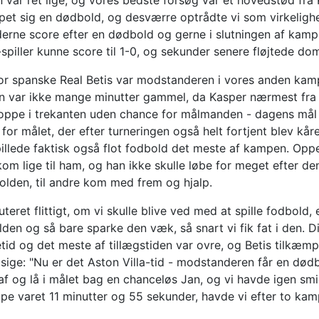
var ret lige, og vores bedste forsøg var et hovedstød fra K
et sig en dødbold, og desværre optrådte vi som virkelighe
rne score efter en dødbold og gerne i slutningen af kampe
-spiller kunne score til 1-0, og sekunder senere fløjtede 
r spanske Real Betis var modstanderen i vores anden kamp, 
n var ikke mange minutter gammel, da Kasper nærmest fra 
 oppe i trekanten uden chance for målmanden - dagens mål 
for målet, der efter turneringen også helt fortjent blev kår
illede faktisk også flot fodbold det meste af kampen. Oppe 
om lige til ham, og han ikke skulle løbe for meget efter den,
olden, til andre kom med frem og hjalp.
teret flittigt, om vi skulle blive ved med at spille fodbold,
en og så bare sparke den væk, så snart vi fik fat i den. 
etid og det meste af tillægstiden var ovre, og Betis tilk
 sige: "Nu er det Aston Villa-tid - modstanderen får en dødbo
 af og lå i målet bag en chanceløs Jan, og vi havde igen s
pe varet 11 minutter og 55 sekunder, havde vi efter to kam