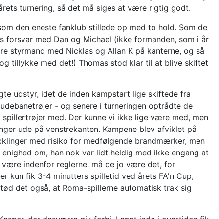
 årets turnering, så det må siges at være rigtig godt.
som den eneste fanklub stillede op med to hold. Som de
 forsvar med Dan og Michael (ikke formanden, som i år
 være styrmand med Nicklas og Allan K på kanterne, og så
 tillykke med det!) Thomas stod klar til at blive skiftet
udstyr, idet de inden kampstart lige skiftede fra
debanetrøjer - og senere i turneringen optrådte de
ver spillertrøjer med. Der kunne vi ikke lige være med, men
klinger ude på venstrekanten. Kampene blev afviklet på
tacklinger med risiko for medfølgende brandmærker, men
d enighed om, han nok var lidt heldig med ikke engang at
 være indenfor reglerne, må de jo være det, for
 kun fik 3-4 minutters spilletid ved årets FA'n Cup,
tød det også, at Roma-spillerne automatisk trak sig