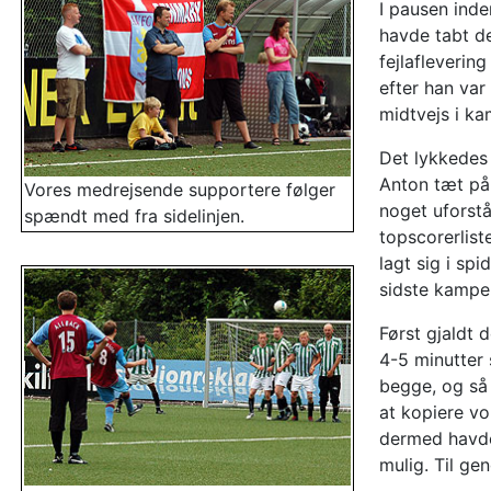
I pausen inde
havde tabt de
fejlaflevering
efter han var
midtvejs i ka
Det lykkedes 
Anton tæt på 
Vores medrejsende supportere følger
noget uforstå
spændt med fra sidelinjen.
topscorerlist
lagt sig i s
sidste kampe,
Først gjaldt 
4-5 minutter 
begge, og så 
at kopiere vo
dermed havde
mulig. Til ge