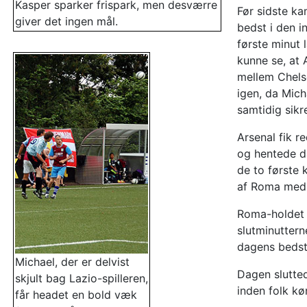
Kasper sparker frispark, men desværre
Før sidste ka
giver det ingen mål.
bedst i den 
første minut 
kunne se, at 
mellem Chelse
igen, da Mich
samtidig sikr
Arsenal fik r
og hentede da
de to første
af Roma med 
Roma-holdet f
slutminuttern
dagens bedst
Michael, der er delvist
Dagen slutted
skjult bag Lazio-spilleren,
inden folk kø
får headet en bold væk