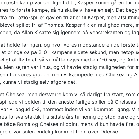
n næste kamp var der lige tid til, Kasper kunne gå en tur 
res to første kampe, så nu skulle vi have en sejr. Det beg
 fra en Lazio-spiller gav en friløber til Kasper, men afslutnin
 blevet spillet fri af Thomas. Kasper fik en mulighed mere, m
mpen, da Allan K satte sig igennem på venstrekanten og lag
at holde føringen, og hvor vores modstandere i de første t
at bringe os på 2-0 i kampens sidste sekund, men netop so
eligt at fløjte af, så vi måtte nøjes med en 1-0 sejr, og Anto
e. Men sejren var i hus, og vi havde stadig muligheden for
pidsen for vores gruppe, men vi kæmpede med Chelsea og Ars
 kunne vi stadig selv afgøre det.
det Chelsea, men desværre kom vi så dårligt fra start, som
spillede vi bolden til den eneste farlige spiller på Chelsea
var vi bagud 0-2, nærmest inden vi var kommet i gang. Vi fi
res forsvarstaktik fra sidste års turnering og stod bare og 
 både Roma og Chelsea ni point, mens vi kun havde fire, o
ngæld var solen endelig kommet frem over Odense...