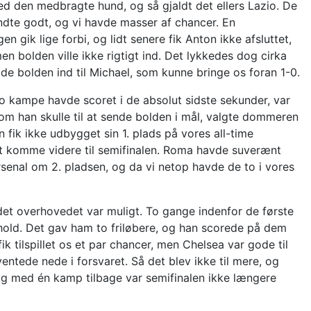
med den medbragte hund, og så gjaldt det ellers Lazio. De
yndte godt, og vi havde masser af chancer. En
gen gik lige forbi, og lidt senere fik Anton ikke afsluttet,
en bolden ville ikke rigtigt ind. Det lykkedes dog cirka
de bolden ind til Michael, som kunne bringe os foran 1-0.
o kampe havde scoret i de absolut sidste sekunder, var
m han skulle til at sende bolden i mål, valgte dommeren
n fik ikke udbygget sin 1. plads på vores all-time
 at komme videre til semifinalen. Roma havde suverænt
enal om 2. pladsen, og da vi netop havde de to i vores
 det overhovedet var muligt. To gange indenfor de første
s hold. Det gav ham to friløbere, og han scorede på dem
k tilspillet os et par chancer, men Chelsea var gode til
ventede nede i forsvaret. Så det blev ikke til mere, og
g med én kamp tilbage var semifinalen ikke længere