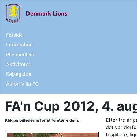
Forside
Information
Bliv medlem
Aktiviteter
Rejseguide
Aston Villa FC
FA'n Cup 2012, 4. au
Efter tre år 
Klik på billederne for at forstørre dem.
det var derfo
ti spillere, 