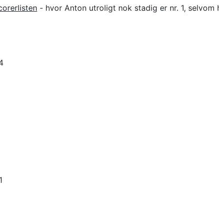
corerlisten
- hvor Anton utroligt nok stadig er nr. 1, selvom
4
1