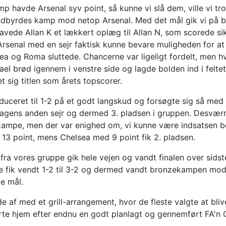
mp havde Arsenal syv point, så kunne vi slå dem, ville vi tro
indbyrdes kamp mod netop Arsenal. Med det mål gik vi på b
lavede Allan K et lækkert oplæg til Allan N, som scorede si
Arsenal med en sejr faktisk kunne bevare muligheden for a
a og Roma sluttede. Chancerne var ligeligt fordelt, men hv
ael brød igennem i venstre side og lagde bolden ind i felte
et sig titlen som årets topscorer.
educeret til 1-2 på et godt langskud og forsøgte sig så med
gens anden sejr og dermed 3. pladsen i gruppen. Desværre 
 kampe, men der var enighed om, vi kunne være indsatsen b
13 point, mens Chelsea med 9 point fik 2. pladsen.
ra vores gruppe gik hele vejen og vandt finalen over sidst
e fik vendt 1-2 til 3-2 og dermed vandt bronzekampen mod 
e mål.
e af med et grill-arrangement, hvor de fleste valgte at blive
rte hjem efter endnu en godt planlagt og gennemført FA'n 