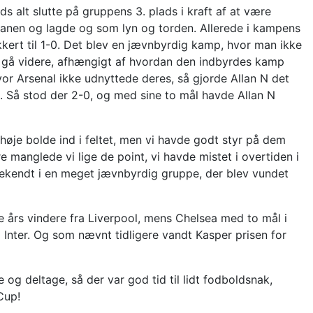
ds alt slutte på gruppens 3. plads i kraft af at være
anen og lagde og som lyn og torden. Allerede i kampens
kkert til 1-0. Det blev en jævnbyrdig kamp, hvor man ikke
t gå videre, afhængigt af hvordan den indbyrdes kamp
or Arsenal ikke udnyttede deres, så gjorde Allan N det
t. Så stod der 2-0, og med sine to mål havde Allan N
 høje bolde ind i feltet, men vi havde godt styr på dem
manglede vi lige de point, vi havde mistet i overtiden i
ekendt i en meget jævnbyrdig gruppe, der blev vundet
e års vindere fra Liverpool, mens Chelsea med to mål i
Inter. Og som nævnt tidligere vandt Kasper prisen for
 og deltage, så der var god tid til lidt fodboldsnak,
Cup!