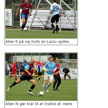
Allan K på vej forbi en Lazio-spiller.
Allan N gør klar til at trykke af, mens