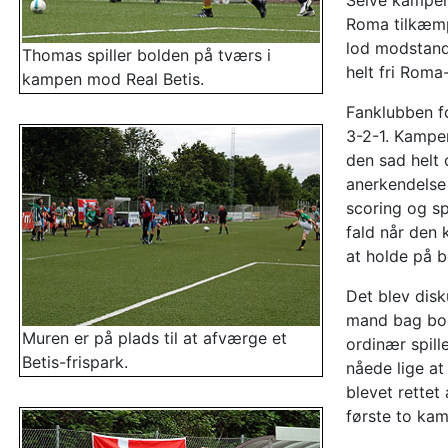
Selve kampen 
Roma tilkæmp
lod modstande
Thomas spiller bolden på tværs i
helt fri Roma
kampen mod Real Betis.
Fanklubben fo
3-2-1. Kampe
den sad helt
anerkendelse 
scoring og sp
fald når den k
at holde på b
Det blev disku
mand bag bold
Muren er på plads til at afværge et
ordinær spill
Betis-frispark.
nåede lige at
blevet rettet
første to kam