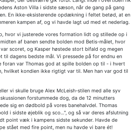
asper, der desværre gik forbi. Langt inde i overtiden fik
dens Aston Villa i sidste sæson, når de gang på gang
n. En ikke-eksisterende opdækning i feltet betød, at en
dommeren kampen af, og vi havde lagt ud med et nederlag.
hvor vi justerede vores formation lidt og stillede op i
midten af banen sendte bolden mod Betis-målet, hvor
var scoret, og Kasper høstede stort bifald og megen
et til dagens bedste mål. Vi pressede på for endnu en
foran var Thomas god at spille bolden op til - i hvert
 hvilket kondien ikke rigtigt var til. Men han var god til
 eller vi skulle bruge Alex McLeish-stilen med alle syv
Diskussionen forstummede dog, da de 12 minutters
æmpede sig en dødbold på vores banehalvdel. Thomas
ld i sidste øjeblik og sco...", og så var deres afslutning
midt point væk i kampens sidste sekunder. Havde de
pe stået med fire point, men nu havde vi bare ét!