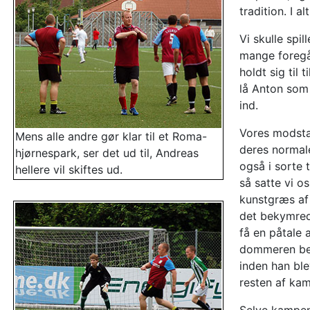
tradition. I 
Vi skulle sp
mange foregå
holdt sig til
lå Anton som 
ind.
Vores modsta
Mens alle andre gør klar til et Roma-
deres normal
hjørnespark, ser det ud til, Andreas
også i sorte t
hellere vil skiftes ud.
så satte vi o
kunstgræs af 
det bekymrede
få en påtale 
dommeren best
inden han ble
resten af kam