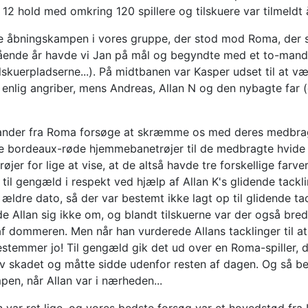
alt 12 hold med omkring 120 spillere og tilskuere var tilmeldt
ille åbningskampen i vores gruppe, der stod mod Roma, der 
ende år havde vi Jan på mål og begyndte med et to-mands
 tilskuerpladserne...). På midtbanen var Kasper udset til at
enlig angriber, mens Andreas, Allan N og den nybagte far (og
nder fra Roma forsøge at skræmme os med deres medbragte 
e bordeaux-røde hjemmebanetrøjer til de medbragte hvide u
røjer for lige at vise, at de altså havde tre forskellige far
s til gengæld i respekt ved hjælp af Allan K's glidende tac
ældre dato, så der var bestemt ikke lagt op til glidende 
 Allan sig ikke om, og blandt tilskuerne var der også bre
af dommeren. Men når han vurderede Allans tacklinger til at
emmer jo! Til gengæld gik det ud over en Roma-spiller, der
v skadet og måtte sidde udenfor resten af dagen. Og så be
pen, når Allan var i nærheden...