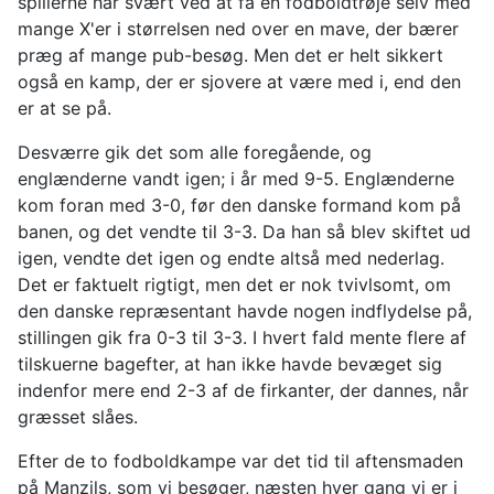
spillerne har svært ved at få en fodboldtrøje selv med
mange X'er i størrelsen ned over en mave, der bærer
præg af mange pub-besøg. Men det er helt sikkert
også en kamp, der er sjovere at være med i, end den
er at se på.
Desværre gik det som alle foregående, og
englænderne vandt igen; i år med 9-5. Englænderne
kom foran med 3-0, før den danske formand kom på
banen, og det vendte til 3-3. Da han så blev skiftet ud
igen, vendte det igen og endte altså med nederlag.
Det er faktuelt rigtigt, men det er nok tvivlsomt, om
den danske repræsentant havde nogen indflydelse på,
stillingen gik fra 0-3 til 3-3. I hvert fald mente flere af
tilskuerne bagefter, at han ikke havde bevæget sig
indenfor mere end 2-3 af de firkanter, der dannes, når
græsset slåes.
Efter de to fodboldkampe var det tid til aftensmaden
på Manzils, som vi besøger, næsten hver gang vi er i