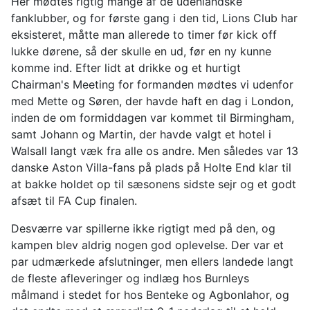
Her mødtes rigtig mange af de udenlandske
fanklubber, og for første gang i den tid, Lions Club har
eksisteret, måtte man allerede to timer før kick off
lukke dørene, så der skulle en ud, før en ny kunne
komme ind. Efter lidt at drikke og et hurtigt
Chairman's Meeting for formanden mødtes vi udenfor
med Mette og Søren, der havde haft en dag i London,
inden de om formiddagen var kommet til Birmingham,
samt Johann og Martin, der havde valgt et hotel i
Walsall langt væk fra alle os andre. Men således var 13
danske Aston Villa-fans på plads på Holte End klar til
at bakke holdet op til sæsonens sidste sejr og et godt
afsæt til FA Cup finalen.
Desværre var spillerne ikke rigtigt med på den, og
kampen blev aldrig nogen god oplevelse. Der var et
par udmærkede afslutninger, men ellers landede langt
de fleste afleveringer og indlæg hos Burnleys
målmand i stedet for hos Benteke og Agbonlahor, og