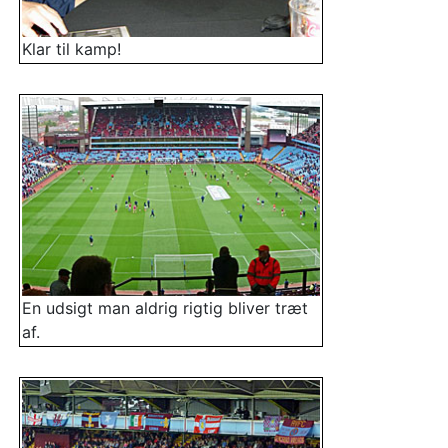
Klar til kamp!
En udsigt man aldrig rigtig bliver træt
af.