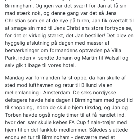
Birmingham. Og igen var det svært for Jan at få sin
mad stærk nok, og denne gang var det så Jens
Christian som en af de nye på turen, Jan fik overtalt til
at smage sin mad til Jens Christians store fortrydelse,
for det er virkelig stærkt, det Jan bestiller! Det blev en
hyggelig afslutning på dagen med masser af
bemærkninger om formandens optræden på Villa
Park, inden vi sendte Johann og Martin til Walsall og
selv gik tilbage til vores hotel.
Mandag var formanden først oppe, da han skulle af
sted mod lufthavnen og retur til Billund via en
mellemlanding i Amsterdam. De seks nordjyske
deltagere havde hele dagen i Birmingham med god tid
til shopping, inden de skulle hjem tirsdag, og Jan og
Torben havde også nogle timer til at få handlet ind,
hvor der især skulle købes FA Cup finale-trøjer med
hjem til en del fanklub-medlemmer. Således sluttede
endnu en tur til Birmingham - desværre med et