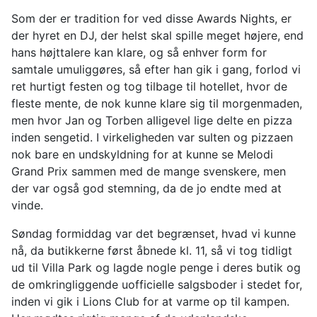
Som der er tradition for ved disse Awards Nights, er
der hyret en DJ, der helst skal spille meget højere, end
hans højttalere kan klare, og så enhver form for
samtale umuliggøres, så efter han gik i gang, forlod vi
ret hurtigt festen og tog tilbage til hotellet, hvor de
fleste mente, de nok kunne klare sig til morgenmaden,
men hvor Jan og Torben alligevel lige delte en pizza
inden sengetid. I virkeligheden var sulten og pizzaen
nok bare en undskyldning for at kunne se Melodi
Grand Prix sammen med de mange svenskere, men
der var også god stemning, da de jo endte med at
vinde.
Søndag formiddag var det begrænset, hvad vi kunne
nå, da butikkerne først åbnede kl. 11, så vi tog tidligt
ud til Villa Park og lagde nogle penge i deres butik og
de omkringliggende uofficielle salgsboder i stedet for,
inden vi gik i Lions Club for at varme op til kampen.