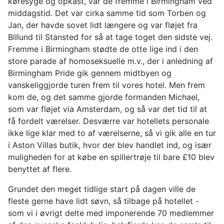
køresyge og opkast, var de fremme i Birmingham ved
middagstid. Det var cirka samme tid som Torben og
Jan, der havde sovet lidt længere og var fløjet fra
Billund til Stansted for så at tage toget den sidste vej.
Fremme i Birmingham stødte de otte lige ind i den
store parade af homoseksuelle m.v., der i anledning af
Birmingham Pride gik gennem midtbyen og
vanskeliggjorde turen frem til vores hotel. Men frem
kom de, og det samme gjorde formanden Michael,
som var fløjet via Amsterdam, og så var det tid til at
få fordelt værelser. Desværre var hotellets personale
ikke lige klar med to af værelserne, så vi gik alle en tur
i Aston Villas butik, hvor der blev handlet ind, og især
muligheden for at købe en spillertrøje til bare £10 blev
benyttet af flere.
Grundet den meget tidlige start på dagen ville de
fleste gerne have lidt søvn, så tilbage på hotellet -
som vi i øvrigt delte med imponerende 70 medlemmer