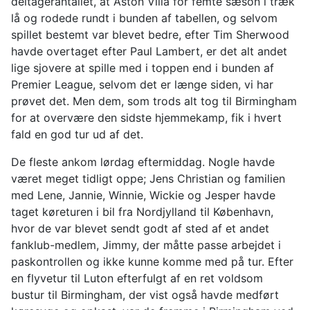
deltagerantallet, at Aston Villa for femte sæson i træk
lå og rodede rundt i bunden af tabellen, og selvom
spillet bestemt var blevet bedre, efter Tim Sherwood
havde overtaget efter Paul Lambert, er det alt andet
lige sjovere at spille med i toppen end i bunden af
Premier League, selvom det er længe siden, vi har
prøvet det. Men dem, som trods alt tog til Birmingham
for at overvære den sidste hjemmekamp, fik i hvert
fald en god tur ud af det.
De fleste ankom lørdag eftermiddag. Nogle havde
været meget tidligt oppe; Jens Christian og familien
med Lene, Jannie, Winnie, Wickie og Jesper havde
taget køreturen i bil fra Nordjylland til København,
hvor de var blevet sendt godt af sted af et andet
fanklub-medlem, Jimmy, der måtte passe arbejdet i
paskontrollen og ikke kunne komme med på tur. Efter
en flyvetur til Luton efterfulgt af en ret voldsom
bustur til Birmingham, der vist også havde medført