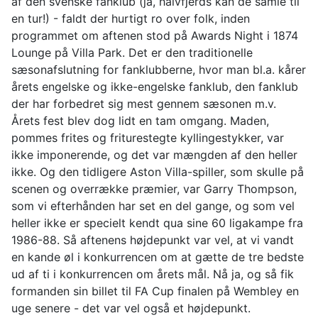
af den svenske fanklub (ja, halvfjerds kan de samle til
en tur!) - faldt der hurtigt ro over folk, inden
programmet om aftenen stod på Awards Night i 1874
Lounge på Villa Park. Det er den traditionelle
sæsonafslutning for fanklubberne, hvor man bl.a. kårer
årets engelske og ikke-engelske fanklub, den fanklub
der har forbedret sig mest gennem sæsonen m.v.
Årets fest blev dog lidt en tam omgang. Maden,
pommes frites og friturestegte kyllingestykker, var
ikke imponerende, og det var mængden af den heller
ikke. Og den tidligere Aston Villa-spiller, som skulle på
scenen og overrække præmier, var Garry Thompson,
som vi efterhånden har set en del gange, og som vel
heller ikke er specielt kendt qua sine 60 ligakampe fra
1986-88. Så aftenens højdepunkt var vel, at vi vandt
en kande øl i konkurrencen om at gætte de tre bedste
ud af ti i konkurrencen om årets mål. Nå ja, og så fik
formanden sin billet til FA Cup finalen på Wembley en
uge senere - det var vel også et højdepunkt.