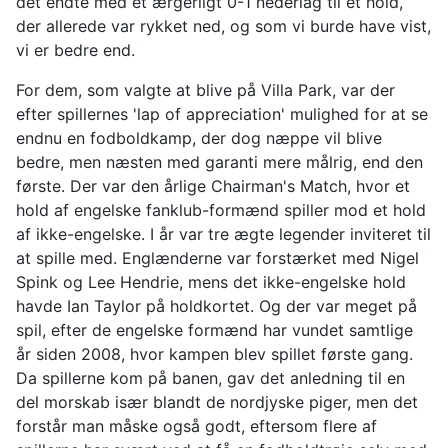
det endte med et ærgerligt 0-1 nederlag til et hold,
der allerede var rykket ned, og som vi burde have vist,
vi er bedre end.
For dem, som valgte at blive på Villa Park, var der
efter spillernes 'lap of appreciation' mulighed for at se
endnu en fodboldkamp, der dog næppe vil blive
bedre, men næsten med garanti mere målrig, end den
første. Der var den årlige Chairman's Match, hvor et
hold af engelske fanklub-formænd spiller mod et hold
af ikke-engelske. I år var tre ægte legender inviteret til
at spille med. Englænderne var forstærket med Nigel
Spink og Lee Hendrie, mens det ikke-engelske hold
havde Ian Taylor på holdkortet. Og der var meget på
spil, efter de engelske formænd har vundet samtlige
år siden 2008, hvor kampen blev spillet første gang.
Da spillerne kom på banen, gav det anledning til en
del morskab især blandt de nordjyske piger, men det
forstår man måske også godt, eftersom flere af